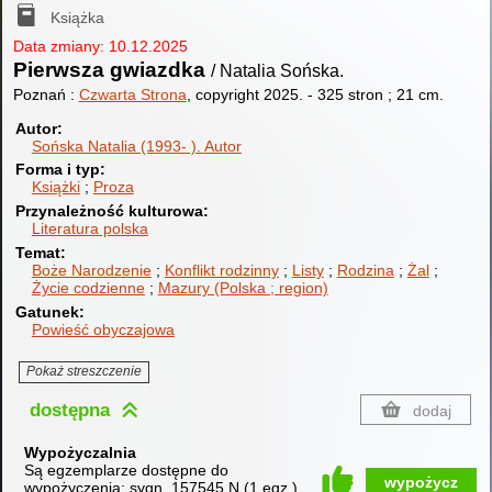
Książka
Data zmiany: 10.12.2025
Pierwsza gwiazdka
/ Natalia Sońska.
Poznań :
Czwarta Strona
, copyright 2025.
-
325 stron ; 21 cm.
Autor
Sońska Natalia (1993- ).
Autor
Forma i typ
Książki
Proza
Przynależność kulturowa
Literatura polska
Temat
Boże Narodzenie
Konflikt rodzinny
Listy
Rodzina
Żal
Życie codzienne
Mazury (Polska ; region)
Gatunek
Powieść obyczajowa
Pokaż streszczenie
dostępna
dodaj
Wypożyczalnia
Są egzemplarze dostępne do
wypożycz
wypożyczenia:
sygn. 157545 N
(
1 egz.
)