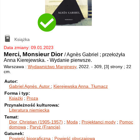
Książka
Data zmiany: 09.01.2023
Merci, Monsieur Dior
/ Agnès Gabriel ; przełożyła
Anna Kierejewska.
-
Wydanie pierwsze.
Warszawa :
Wydawnictwo Marginesy
, 2022.
-
309, [3] strony ; 22
cm.
Autor
Gabriel Agnès.
Autor
Kierejewska Anna.
Tłumacz
Forma i typ
Książki
Proza
Przynależność kulturowa
Literatura niemiecka
Temat
Dior, Christian (1905-1957)
Moda
Projektanci mody
Pomoc
domowa
Paryż (Francja)
Gatunek
Powieść biograficzna
Powieść obyczajowa