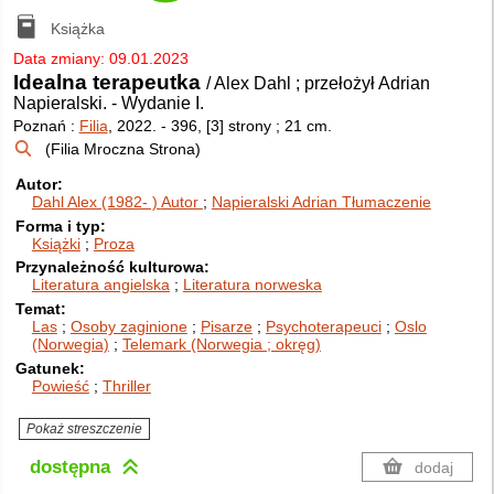
Książka
Data zmiany: 09.01.2023
Idealna terapeutka
/ Alex Dahl ; przełożył Adrian
Napieralski.
-
Wydanie I.
Poznań :
Filia
, 2022.
-
396, [3] strony ; 21 cm.
(Filia Mroczna Strona)
Autor
Dahl Alex (1982- )
Autor
Napieralski Adrian
Tłumaczenie
Forma i typ
Książki
Proza
Przynależność kulturowa
Literatura angielska
Literatura norweska
Temat
Las
Osoby zaginione
Pisarze
Psychoterapeuci
Oslo
(Norwegia)
Telemark (Norwegia ; okręg)
Gatunek
Powieść
Thriller
Pokaż streszczenie
dostępna
dodaj