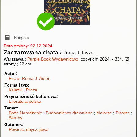
Książka
Data zmiany: 02.12.2024
Zaczarowana chata
/ Roma J. Fiszer.
Warszawa :
Purple Book Wydawnictwo
, copyright 2024.
-
334, [2]
strony ; 22 cm.
Autor
Fiszer Roma J.
Autor
Forma i typ
Książki
Proza
Przynależność kulturowa
Literatura polska
Temat
Boże Narodzenie
Budownictwo drewniane
Malarze
Pisarze
Skarby
Gatunek
Powieść obyczajowa