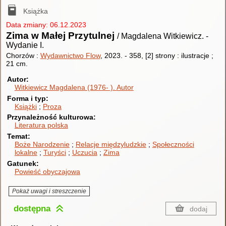
Książka
Data zmiany: 06.12.2023
Zima w Małej Przytulnej
/ Magdalena Witkiewicz.
-
Wydanie I.
Chorzów :
Wydawnictwo Flow
, 2023.
-
358, [2] strony : ilustracje ;
21 cm.
Autor
Witkiewicz Magdalena (1976- ).
Autor
Forma i typ
Książki
Proza
Przynależność kulturowa
Literatura polska
Temat
Boże Narodzenie
Relacje międzyludzkie
Społeczności
lokalne
Turyści
Uczucia
Zima
Gatunek
Powieść obyczajowa
Pokaż uwagi i streszczenie
dostępna
dodaj