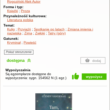
Rogoziński Alek
Autor
Forma i typ
Książki
Proza
Przynależność kulturowa
Literatura polska
Temat
Kulig
Przyjaźń
Spotkanie po latach
Zmiana imienia i
nazwiska
Zima
Zwłoki
Tatry (góry)
Gatunek
Kryminał
Powieść
Pokaż streszczenie
dostępna
dodaj
Wypożyczalnia
Są egzemplarze dostępne do
wypożycz
wypożyczenia:
sygn. 154562 N
(
1 egz.
)