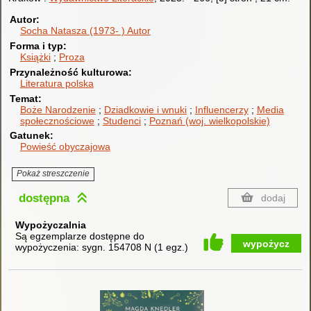
Autor
Socha Natasza (1973- )
Autor
Forma i typ
Książki
Proza
Przynależność kulturowa
Literatura polska
Temat
Boże Narodzenie
Dziadkowie i wnuki
Influencerzy
Media
społecznościowe
Studenci
Poznań (woj. wielkopolskie)
Gatunek
Powieść obyczajowa
Pokaż streszczenie
dostępna
dodaj
Wypożyczalnia
Są egzemplarze dostępne do
wypożycz
wypożyczenia:
sygn. 154708 N
(
1 egz.
)