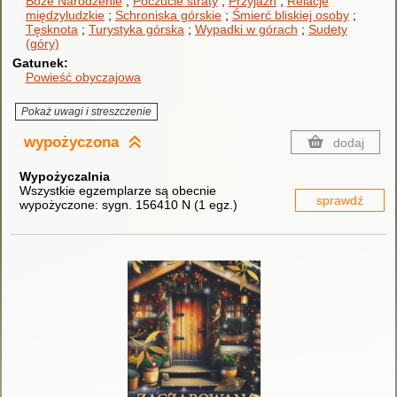
Boże Narodzenie
Poczucie straty
Przyjaźń
Relacje
międzyludzkie
Schroniska górskie
Śmierć bliskiej osoby
Tęsknota
Turystyka górska
Wypadki w górach
Sudety
(góry)
Gatunek
Powieść obyczajowa
Pokaż uwagi i streszczenie
wypożyczona
dodaj
Wypożyczalnia
Wszystkie egzemplarze są obecnie
sprawdź
wypożyczone:
sygn. 156410 N
(
1 egz.
)