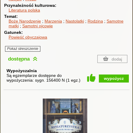
Przynależność kulturowa
Literatura polska
Temat
Boże Narodzenie
Marzenia
Nastolatki
Rodzina
Samotne
matki
Samotni ojcowie
Gatunek
Powieść obyczajowa
Pokaż streszczenie
dostępna
dodaj
Wypożyczalnia
Są egzemplarze dostępne do
wypożycz
wypożyczenia:
sygn. 156400 N
(
1 egz.
)