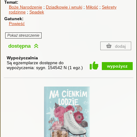
Temat
Boże Narodzenie
Dziadkowie i wnuki
Miłość
Sekrety
rodzinne
Spadek
Gatunek
Powieść
Pokaż streszczenie
dostępna
dodaj
Wypożyczalnia
Są egzemplarze dostępne do
wypożycz
wypożyczenia:
sygn. 154542 N
(
1 egz.
)