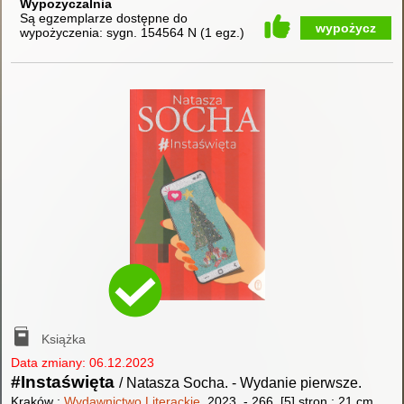
Wypożyczalnia
Są egzemplarze dostępne do
wypożycz
wypożyczenia:
sygn. 154564 N
(
1 egz.
)
Książka
Data zmiany: 06.12.2023
#Instaświęta
/ Natasza Socha.
-
Wydanie pierwsze.
Kraków :
Wydawnictwo Literackie
, 2023.
-
266, [5] stron ; 21 cm.