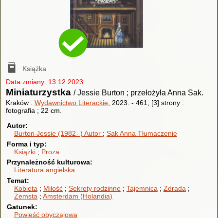
Książka
Data zmiany: 13.12.2023
Miniaturzystka
/ Jessie Burton ; przełożyła Anna Sak.
Kraków :
Wydawnictwo Literackie
, 2023.
-
461, [3] strony :
fotografia ; 22 cm.
Autor
Burton Jessie (1982- )
Autor
Sak Anna
Tłumaczenie
Forma i typ
Książki
Proza
Przynależność kulturowa
Literatura angielska
Temat
Kobieta
Miłość
Sekrety rodzinne
Tajemnica
Zdrada
Zemsta
Amsterdam (Holandia)
Gatunek
Powieść obyczajowa