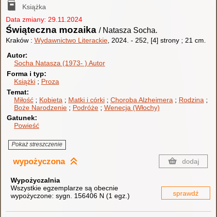
Książka
Data zmiany: 29.11.2024
Świąteczna mozaika
/ Natasza Socha.
Kraków :
Wydawnictwo Literackie
, 2024.
-
252, [4] strony ; 21 cm.
Autor
Socha Natasza (1973- )
Autor
Forma i typ
Książki
Proza
Temat
Miłość
Kobieta
Matki i córki
Choroba Alzheimera
Rodzina
Boże Narodzenie
Podróże
Wenecja (Włochy)
Gatunek
Powieść
Pokaż streszczenie
wypożyczona
dodaj
Wypożyczalnia
Wszystkie egzemplarze są obecnie
sprawdź
wypożyczone:
sygn. 156406 N
(
1 egz.
)