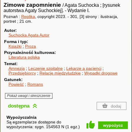
Zimowe zapomnienie
/ Agata Suchocka ; [rysunek
autorstwa Agaty Suchockiej].
-
Wydanie I.
Poznań :
Replika
, copyright 2023.
-
301, [3] strony : ilustracja,
portret ; 21 cm.
Autor
Suchocka Agata
Autor
Forma i typ
Książki
Proza
Przynależność kulturowa
Literatura polska
Temat
Amnezja
Leczenie szpitalne
Lekarze a pacjenci
Przedsiębiorcy
Relacje międzyludzkie
Wypadki drogowe
Gatunek
Powieść
Romans
Pokaż uwagi i streszczenie
dostępna
dodaj
Wypożyczalnia
Są egzemplarze dostępne do
wypożycz
wypożyczenia:
sygn. 154563 N
(
1 egz.
)