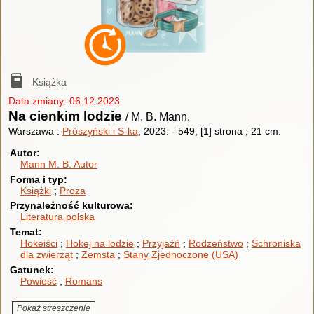
Książka
Data zmiany: 06.12.2023
Na cienkim lodzie
/ M. B. Mann.
Warszawa :
Prószyński i S-ka
, 2023.
-
549, [1] strona ; 21 cm.
Autor
Mann M. B.
Autor
Forma i typ
Książki
Proza
Przynależność kulturowa
Literatura polska
Temat
Hokeiści
Hokej na lodzie
Przyjaźń
Rodzeństwo
Schroniska
dla zwierząt
Zemsta
Stany Zjednoczone (USA)
Gatunek
Powieść
Romans
Pokaż streszczenie