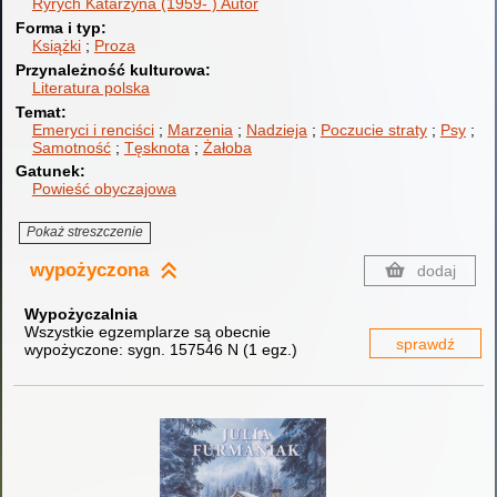
Ryrych Katarzyna (1959- )
Autor
Forma i typ
Książki
Proza
Przynależność kulturowa
Literatura polska
Temat
Emeryci i renciści
Marzenia
Nadzieja
Poczucie straty
Psy
Samotność
Tęsknota
Żałoba
Gatunek
Powieść obyczajowa
Pokaż streszczenie
wypożyczona
dodaj
Wypożyczalnia
Wszystkie egzemplarze są obecnie
sprawdź
wypożyczone:
sygn. 157546 N
(
1 egz.
)