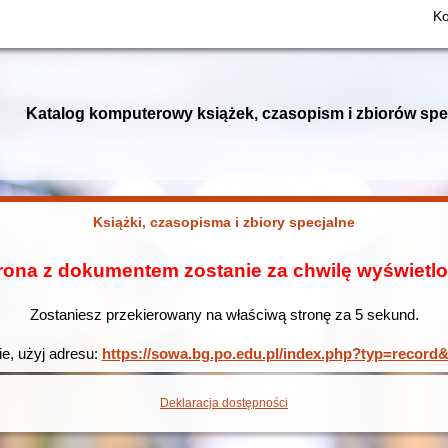
Ko
Katalog komputerowy książek, czasopism i zbiorów spe
Książki, czasopisma i zbiory specjalne
rona z dokumentem zostanie za chwilę wyświetl
Zostaniesz przekierowany na właściwą stronę za
4
sekund.
ie, użyj adresu:
https://sowa.bg.po.edu.pl/index.php?typ=reco
Deklaracja dostępności