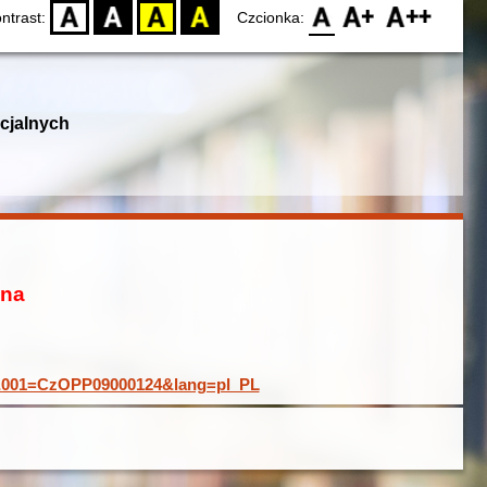
D
BW
YB
BY
F0
F1
F2
ntrast:
Czcionka:
cjalnych
ona
rd&001=CzOPP09000124&lang=pl_PL