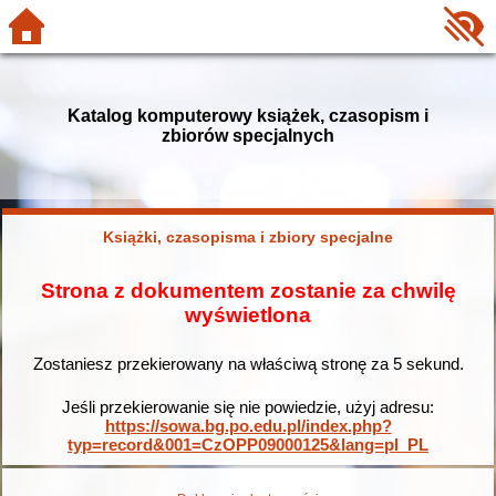
Katalog komputerowy książek, czasopism i
zbiorów specjalnych
Książki, czasopisma i zbiory specjalne
Strona z dokumentem zostanie za chwilę
wyświetlona
Zostaniesz przekierowany na właściwą stronę za
5
sekund.
Jeśli przekierowanie się nie powiedzie, użyj adresu:
https://sowa.bg.po.edu.pl/index.php?
typ=record&001=CzOPP09000125&lang=pl_PL