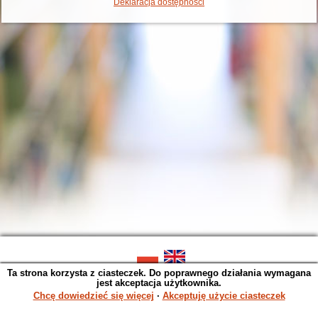
Deklaracja dostępności
Ta strona korzysta z ciasteczek. Do poprawnego działania wymagana
SOWA OPAC v. 6.11.10 (2026-07-24)
jest akceptacja użytkownika.
Wygenerowano w 0,0014 s.
Chcę dowiedzieć się więcej
∙
Akceptuję użycie ciasteczek