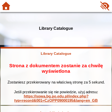
Library Catalogue
Library Catalogue
Strona z dokumentem zostanie za chwilę
wyświetlona
Zostaniesz przekierowany na właściwą stronę za
5
sekund.
Jeśli przekierowanie się nie powiedzie, użyj adresu:
https://sowa.bg.po.edu.pl/index.php?
typ=record&001=CzOPP09000195&lang=en_GB