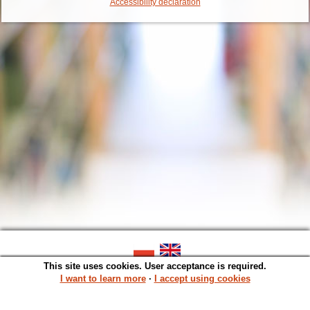
Accessibility declaration
This site uses cookies. User acceptance is required.
SOWA OPAC v. 6.11.10 (2026-07-24)
Generated in 0,0014 s.
I want to learn more
∙
I accept using cookies