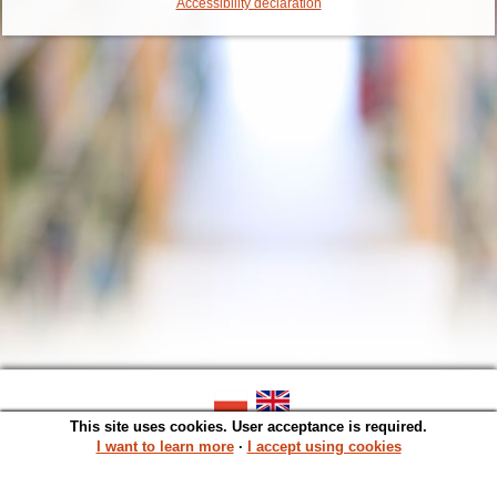
Accessibility declaration
This site uses cookies. User acceptance is required.
SOWA OPAC v. 6.11.10 (2026-07-24)
Generated in 0,0012 s.
I want to learn more
∙
I accept using cookies