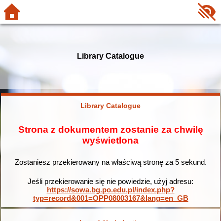
Library Catalogue
Library Catalogue
Strona z dokumentem zostanie za chwilę
wyświetlona
Zostaniesz przekierowany na właściwą stronę za
5
sekund.
Jeśli przekierowanie się nie powiedzie, użyj adresu:
https://sowa.bg.po.edu.pl/index.php?
typ=record&001=OPP08003167&lang=en_GB