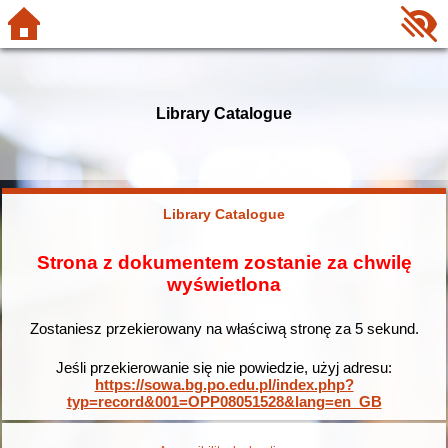
Library Catalogue
Library Catalogue
Strona z dokumentem zostanie za chwilę
wyświetlona
Zostaniesz przekierowany na właściwą stronę za
5
sekund.
Jeśli przekierowanie się nie powiedzie, użyj adresu:
https://sowa.bg.po.edu.pl/index.php?
typ=record&001=OPP08051528&lang=en_GB