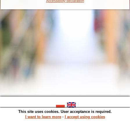
Accessibility declaration
This site uses cookies. User acceptance is required.
SOWA OPAC v. 6.11.10 (2026-07-24)
Generated in 0,0014 s.
I want to learn more
∙
I accept using cookies