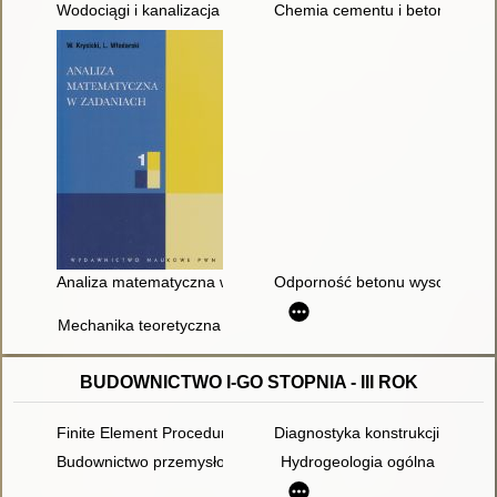
Wodociągi i kanalizacja : podręcznik dla technikum. Cz. 2,
Chemia cementu i betonu
Analiza matematyczna w zadaniach. 1
Odporność betonu wysokowarto
Mechanika teoretyczna
BUDOWNICTWO I-GO STOPNIA - III ROK
Finite Element Procedures in Engineering Analysis
Diagnostyka konstrukcji żelbeto
Budownictwo przemysłowe
Hydrogeologia ogólna