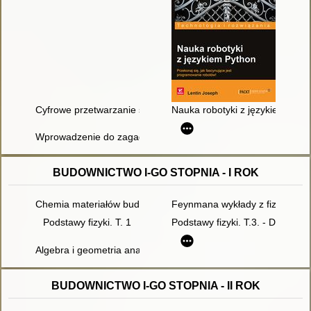
Cyfrowe przetwarzanie sygnałów : praktyczny poradnik dla in
Nauka robotyki z językiem Pyth
Wprowadzenie do zagadnień sterowania : wykorzystanie progr
BUDOWNICTWO I-GO STOPNIA - I ROK
Chemia materiałów budowlanych
Feynmana wykłady z fizyki. T.2,
Podstawy fizyki. T. 1
Podstawy fizyki. T.3. - Dodr.2
Algebra i geometria analityczna : przykłady i zadania
BUDOWNICTWO I-GO STOPNIA - II ROK