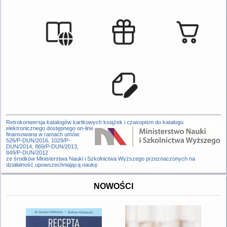
Retrokonwersja katalogów kartkowych książek i czasopism do katalogu
elektronicznego dostępnego on-line
finansowana w ramach umów:
526/P-DUN/2016, 1029/P-
DUN/2014, 869/P-DUN/2013,
849/P-DUN/2012
ze środków Ministerstwa Nauki i Szkolnictwa Wyższego przeznaczonych na
działalność upowszechniającą naukę.
NOWOŚCI