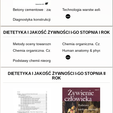
Betony cementowe : zagadnienia wybrane
Technologia warstw asfaltowyc
Diagnostyka konstrukcji żelbetowych. T. 2,
DIETETYKA I JAKOŚĆ ŻYWNOŚCI I-GO STOPNIA I ROK
Metody oceny towaroznawczej surowców i produktów zwierzę
Chemia organiczna. Cz.3 (rozd
Chemia organiczna. Cz.4 (rozdz.19-26)
Human anatomy & physiology : 
Podstawy chemii nieorganicznej. 1
DIETETYKA I JAKOŚĆ ŻYWNOŚCI I-GO STOPNIA II
ROK