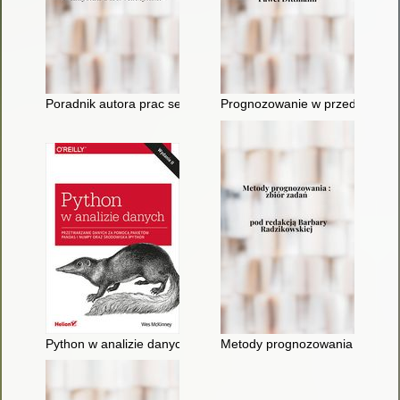
Poradnik autora prac seminaryjnych, dyplomowych i magisters
Prognozowanie w przedsiębiorst
Python w analizie danych : przetwarzanie danych za pomocą 
Metody prognozowania : zbiór 