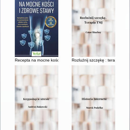
Recepta na mocne kości i zdrowe stawy : kompletny plan na w
Rozluźnij szczękę : terapia TMJ